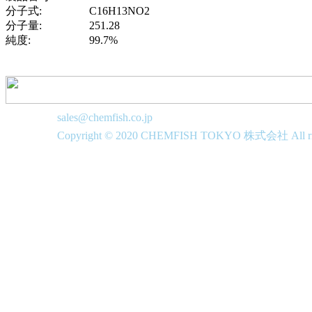
分子式:
C16H13NO2
分子量:
251.28
純度:
99.7%
sales@chemfish.co.jp
Copyright © 2020 CHEMFISH TOKYO 株式会社 All righ