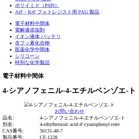
ポリイミド（PSPI）
ArF・KrF フォトレジスト用 PAG 製品
電子材料中間体
電解液添加剤
イオン液体 バッテリ
含フッ素化合物
医薬化学中間体
シリコーン
特別な化学製品
電子材料中間体
4-シアノフェニル-4-エチルベンゾエ-ト
お問い合わせ
品名:
4-シアノフェニル-4-エチルベンゾエ-ト
別名:
4-ethylbenzoic acid-4'-cyanophenyl ester
CAS番号:
56131-48-7
製品番号:
CF-1228