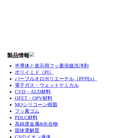
製品情報
半導体と表示用フッ素溶媒洗浄剤
ポリイミド（PI）
パーフルオロポリエーテル（PFPEs）
電子ガス・ウェットケミカル
CVD・ALD材料
OFET・OPV材料
MQシリコーン樹脂
フッ素ゴム
PDLC材料
高純度金属&化合物
固体電解質
GSのイオン液体