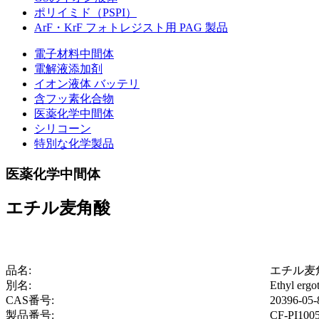
ポリイミド（PSPI）
ArF・KrF フォトレジスト用 PAG 製品
電子材料中間体
電解液添加剤
イオン液体 バッテリ
含フッ素化合物
医薬化学中間体
シリコーン
特別な化学製品
医薬化学中間体
エチル麦角酸
品名:
エチル麦
別名:
Ethyl ergot
CAS番号:
20396-05-
製品番号:
CF-PI100