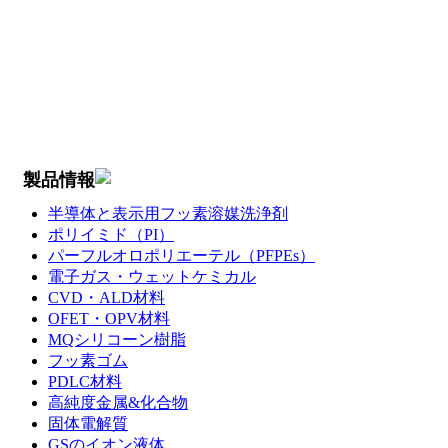
製品情報
半導体と表示用フッ素溶媒洗浄剤
ポリイミド（PI）
パーフルオロポリエーテル（PFPEs）
電子ガス・ウェットケミカル
CVD・ALD材料
OFET・OPV材料
MQシリコーン樹脂
フッ素ゴム
PDLC材料
高純度金属&化合物
固体電解質
GSのイオン液体