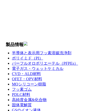
製品情報
半導体と表示用フッ素溶媒洗浄剤
ポリイミド（PI）
パーフルオロポリエーテル（PFPEs）
電子ガス・ウェットケミカル
CVD・ALD材料
OFET・OPV材料
MQシリコーン樹脂
フッ素ゴム
PDLC材料
高純度金属&化合物
固体電解質
GSのイオン液体