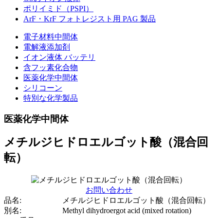
ポリイミド（PSPI）
ArF・KrF フォトレジスト用 PAG 製品
電子材料中間体
電解液添加剤
イオン液体 バッテリ
含フッ素化合物
医薬化学中間体
シリコーン
特別な化学製品
医薬化学中間体
メチルジヒドロエルゴット酸（混合回
転）
お問い合わせ
品名:
メチルジヒドロエルゴット酸（混合回転）
別名:
Methyl dihydroergot acid (mixed rotation)