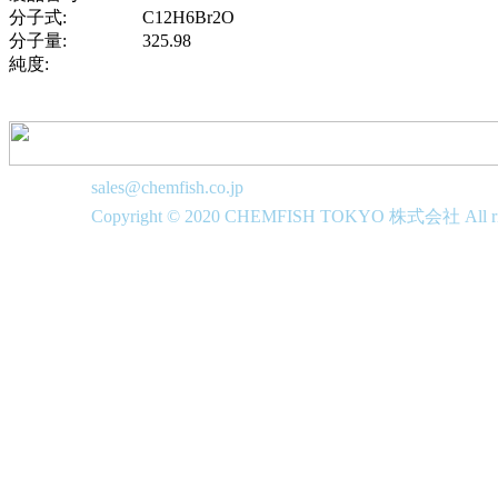
分子式:
C12H6Br2O
分子量:
325.98
純度:
sales@chemfish.co.jp
Copyright © 2020 CHEMFISH TOKYO 株式会社 All righ