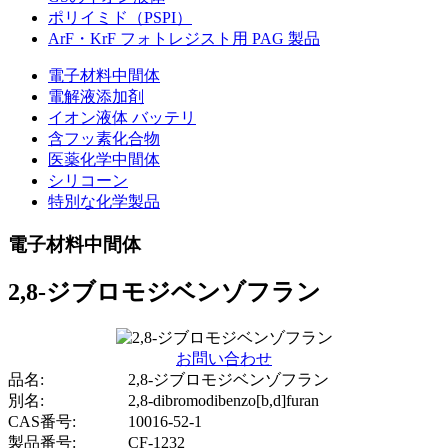
ポリイミド（PSPI）
ArF・KrF フォトレジスト用 PAG 製品
電子材料中間体
電解液添加剤
イオン液体 バッテリ
含フッ素化合物
医薬化学中間体
シリコーン
特別な化学製品
電子材料中間体
2,8-ジブロモジベンゾフラン
お問い合わせ
品名:
2,8-ジブロモジベンゾフラン
別名:
2,8-dibromodibenzo[b,d]furan
CAS番号:
10016-52-1
製品番号:
CF-1232