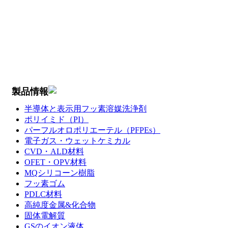
製品情報
半導体と表示用フッ素溶媒洗浄剤
ポリイミド（PI）
パーフルオロポリエーテル（PFPEs）
電子ガス・ウェットケミカル
CVD・ALD材料
OFET・OPV材料
MQシリコーン樹脂
フッ素ゴム
PDLC材料
高純度金属&化合物
固体電解質
GSのイオン液体