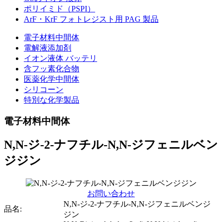
ポリイミド（PSPI）
ArF・KrF フォトレジスト用 PAG 製品
電子材料中間体
電解液添加剤
イオン液体 バッテリ
含フッ素化合物
医薬化学中間体
シリコーン
特別な化学製品
電子材料中間体
N,N-ジ-2-ナフチル-N,N-ジフェニルベン
ジジン
お問い合わせ
N,N-ジ-2-ナフチル-N,N-ジフェニルベンジ
品名:
ジン