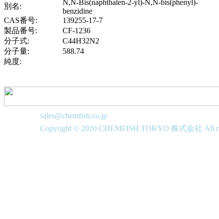
N,N-Bis(naphthalen-2-yl)-N,N-bis(phenyl)-
別名:
benzidine
CAS番号:
139255-17-7
製品番号:
CF-1236
分子式:
C44H32N2
分子量:
588.74
純度:
sales@chemfish.co.jp
Copyright © 2020 CHEMFISH TOKYO 株式会社 All righ