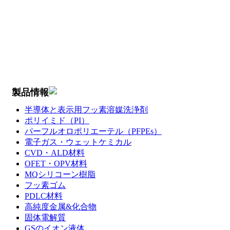
製品情報
半導体と表示用フッ素溶媒洗浄剤
ポリイミド（PI）
パーフルオロポリエーテル（PFPEs）
電子ガス・ウェットケミカル
CVD・ALD材料
OFET・OPV材料
MQシリコーン樹脂
フッ素ゴム
PDLC材料
高純度金属&化合物
固体電解質
GSのイオン液体