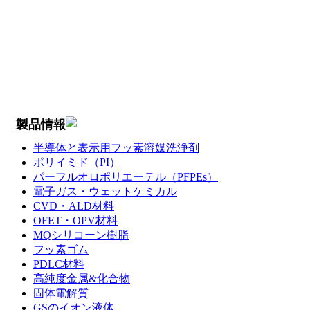
製品情報
半導体と表示用フッ素溶媒洗浄剤
ポリイミド（PI）
パーフルオロポリエーテル（PFPEs）
電子ガス・ウェットケミカル
CVD・ALD材料
OFET・OPV材料
MQシリコーン樹脂
フッ素ゴム
PDLC材料
高純度金属&化合物
固体電解質
GSのイオン液体