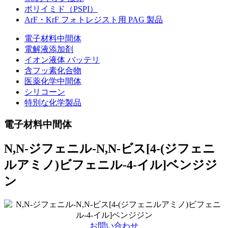
ポリイミド（PSPI）
ArF・KrF フォトレジスト用 PAG 製品
電子材料中間体
電解液添加剤
イオン液体 バッテリ
含フッ素化合物
医薬化学中間体
シリコーン
特別な化学製品
電子材料中間体
N,N-ジフェニル-N,N-ビス[4-(ジフェニ
ルアミノ)ビフェニル-4-イル]ベンジジ
ン
お問い合わせ