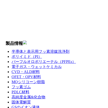
製品情報
半導体と表示用フッ素溶媒洗浄剤
ポリイミド（PI）
パーフルオロポリエーテル（PFPEs）
電子ガス・ウェットケミカル
CVD・ALD材料
OFET・OPV材料
MQシリコーン樹脂
フッ素ゴム
PDLC材料
高純度金属&化合物
固体電解質
GSのイオン液体