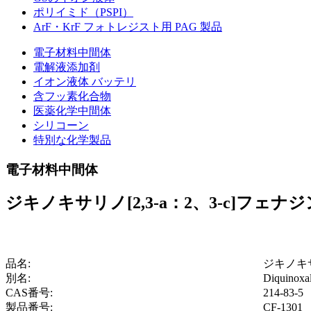
ポリイミド（PSPI）
ArF・KrF フォトレジスト用 PAG 製品
電子材料中間体
電解液添加剤
イオン液体 バッテリ
含フッ素化合物
医薬化学中間体
シリコーン
特別な化学製品
電子材料中間体
ジキノキサリノ[2,3-a：2、3-c]フェナジ
品名:
ジキノキサ
別名:
Diquinoxal
CAS番号:
214-83-5
製品番号:
CF-1301