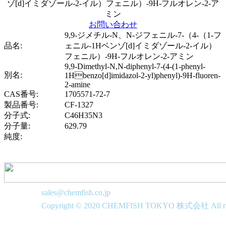
お問い合わせ
9,9-ジメチル-N、N-ジフェニル-7-（4-（1-フ
品名:
ェニル-1Hベンゾ[d]イミダゾール-2-イル）
フェニル）-9H-フルオレン-2-アミン
9,9-Dimethyl-N,N-diphenyl-7-(4-(1-phenyl-
別名:
1Hbenzo[d]imidazol-2-yl)phenyl)-9H-fluoren-
2-amine
CAS番号:
1705571-72-7
製品番号:
CF-1327
分子式:
C46H35N3
分子量:
629.79
純度:
sales@chemfish.co.jp
Copyright © 2020 CHEMFISH TOKYO 株式会社 All righ