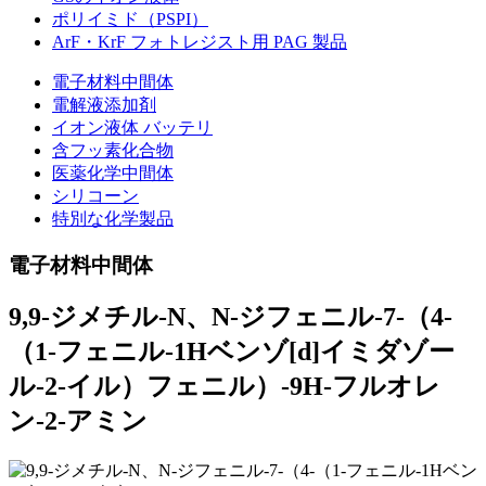
ポリイミド（PSPI）
ArF・KrF フォトレジスト用 PAG 製品
電子材料中間体
電解液添加剤
イオン液体 バッテリ
含フッ素化合物
医薬化学中間体
シリコーン
特別な化学製品
電子材料中間体
9,9-ジメチル-N、N-ジフェニル-7-（4-
（1-フェニル-1Hベンゾ[d]イミダゾー
ル-2-イル）フェニル）-9H-フルオレ
ン-2-アミン