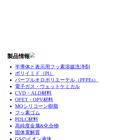
製品情報
半導体と表示用フッ素溶媒洗浄剤
ポリイミド（PI）
パーフルオロポリエーテル（PFPEs）
電子ガス・ウェットケミカル
CVD・ALD材料
OFET・OPV材料
MQシリコーン樹脂
フッ素ゴム
PDLC材料
高純度金属&化合物
固体電解質
GSのイオン液体