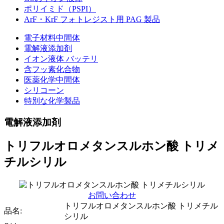
ポリイミド（PSPI）
ArF・KrF フォトレジスト用 PAG 製品
電子材料中間体
電解液添加剤
イオン液体 バッテリ
含フッ素化合物
医薬化学中間体
シリコーン
特別な化学製品
電解液添加剤
トリフルオロメタンスルホン酸 トリメ
チルシリル
お問い合わせ
トリフルオロメタンスルホン酸 トリメチル
品名:
シリル