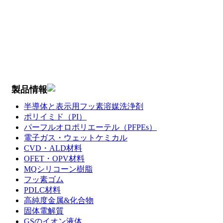
製品情報
半導体と表示用フッ素溶媒洗浄剤
ポリイミド（PI）
パーフルオロポリエーテル（PFPEs）
電子ガス・ウェットケミカル
CVD・ALD材料
OFET・OPV材料
MQシリコーン樹脂
フッ素ゴム
PDLC材料
高純度金属&化合物
固体電解質
GSのイオン液体