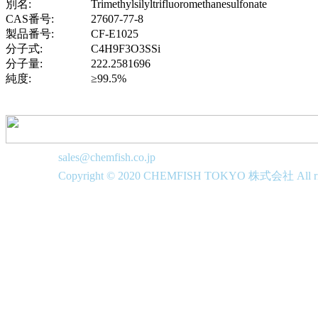
別名:
Trimethylsilyltrifluoromethanesulfonate
CAS番号:
27607-77-8
製品番号:
CF-E1025
分子式:
C4H9F3O3SSi
分子量:
222.2581696
純度:
≥99.5%
sales@chemfish.co.jp
Copyright © 2020 CHEMFISH TOKYO 株式会社 All righ