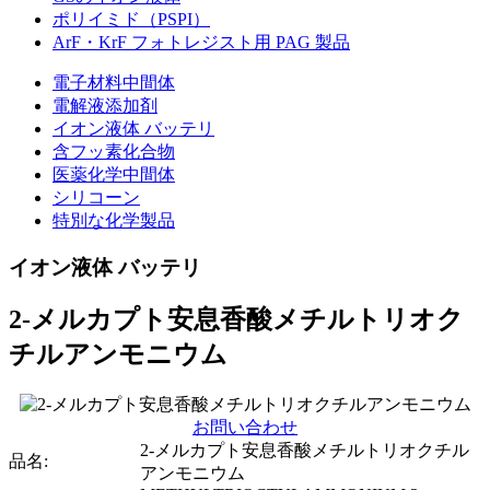
ポリイミド（PSPI）
ArF・KrF フォトレジスト用 PAG 製品
電子材料中間体
電解液添加剤
イオン液体 バッテリ
含フッ素化合物
医薬化学中間体
シリコーン
特別な化学製品
イオン液体 バッテリ
2-メルカプト安息香酸メチルトリオク
チルアンモニウム
お問い合わせ
2-メルカプト安息香酸メチルトリオクチル
品名:
アンモニウム