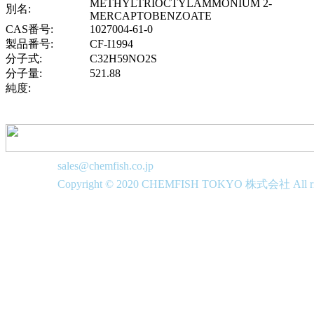
METHYLTRIOCTYLAMMONIUM 2-
別名:
MERCAPTOBENZOATE
CAS番号:
1027004-61-0
製品番号:
CF-I1994
分子式:
C32H59NO2S
分子量:
521.88
純度:
sales@chemfish.co.jp
Copyright © 2020 CHEMFISH TOKYO 株式会社 All righ