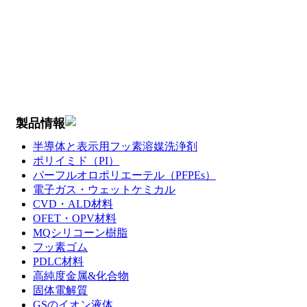
製品情報
半導体と表示用フッ素溶媒洗浄剤
ポリイミド（PI）
パーフルオロポリエーテル（PFPEs）
電子ガス・ウェットケミカル
CVD・ALD材料
OFET・OPV材料
MQシリコーン樹脂
フッ素ゴム
PDLC材料
高純度金属&化合物
固体電解質
GSのイオン液体