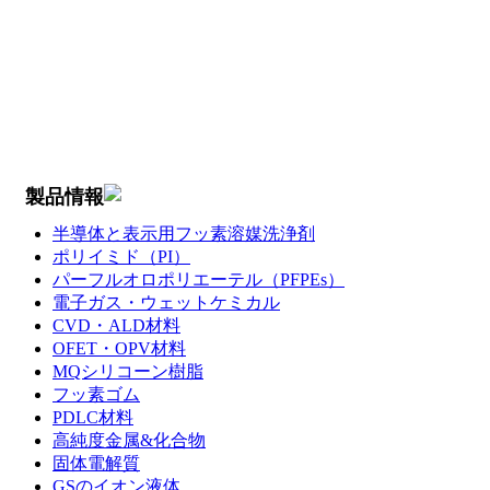
製品情報
半導体と表示用フッ素溶媒洗浄剤
ポリイミド（PI）
パーフルオロポリエーテル（PFPEs）
電子ガス・ウェットケミカル
CVD・ALD材料
OFET・OPV材料
MQシリコーン樹脂
フッ素ゴム
PDLC材料
高純度金属&化合物
固体電解質
GSのイオン液体