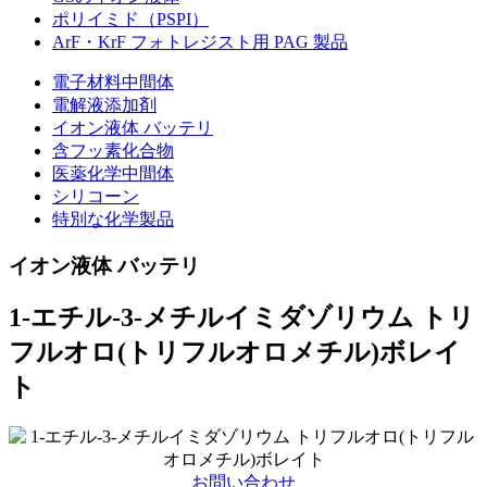
ポリイミド（PSPI）
ArF・KrF フォトレジスト用 PAG 製品
電子材料中間体
電解液添加剤
イオン液体 バッテリ
含フッ素化合物
医薬化学中間体
シリコーン
特別な化学製品
イオン液体 バッテリ
1-エチル-3-メチルイミダゾリウム トリ
フルオロ(トリフルオロメチル)ボレイ
ト
お問い合わせ