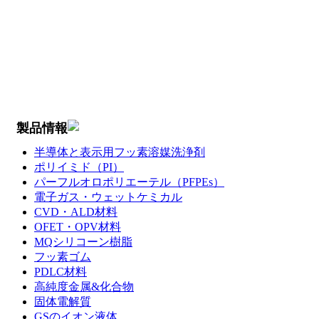
製品情報
半導体と表示用フッ素溶媒洗浄剤
ポリイミド（PI）
パーフルオロポリエーテル（PFPEs）
電子ガス・ウェットケミカル
CVD・ALD材料
OFET・OPV材料
MQシリコーン樹脂
フッ素ゴム
PDLC材料
高純度金属&化合物
固体電解質
GSのイオン液体