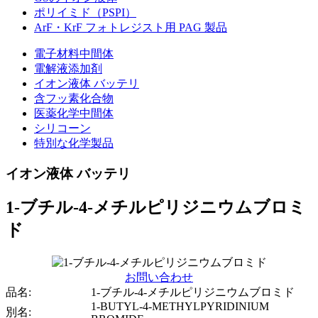
ポリイミド（PSPI）
ArF・KrF フォトレジスト用 PAG 製品
電子材料中間体
電解液添加剤
イオン液体 バッテリ
含フッ素化合物
医薬化学中間体
シリコーン
特別な化学製品
イオン液体 バッテリ
1-ブチル-4-メチルピリジニウムブロミ
ド
お問い合わせ
品名:
1-ブチル-4-メチルピリジニウムブロミド
1-BUTYL-4-METHYLPYRIDINIUM
別名: