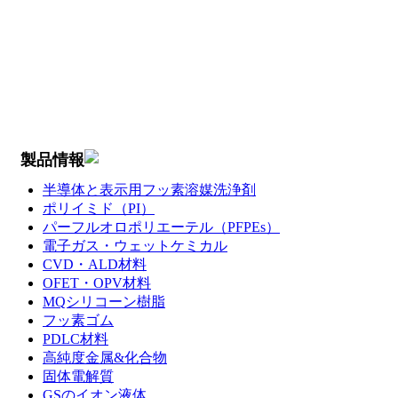
製品情報
半導体と表示用フッ素溶媒洗浄剤
ポリイミド（PI）
パーフルオロポリエーテル（PFPEs）
電子ガス・ウェットケミカル
CVD・ALD材料
OFET・OPV材料
MQシリコーン樹脂
フッ素ゴム
PDLC材料
高純度金属&化合物
固体電解質
GSのイオン液体