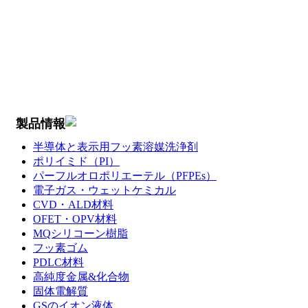
製品情報
半導体と表示用フッ素溶媒洗浄剤
ポリイミド（PI）
パーフルオロポリエーテル（PFPEs）
電子ガス・ウェットケミカル
CVD・ALD材料
OFET・OPV材料
MQシリコーン樹脂
フッ素ゴム
PDLC材料
高純度金属&化合物
固体電解質
GSのイオン液体