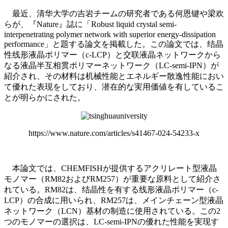
最近、清华大学の吉岩チームの研究者である何恩键や梁欢
らが、『Nature』誌に「Robust liquid crystal semi-
interpenetrating polymer network with superior energy-dissipation
performance」と題する論文を掲載した。この論文では、结晶
性线形液晶ポリマー（c-LCP）と交联液晶ネットワークから
なる液晶半互相贯ポリマーネットワーク（LC-semi-IPN）が
紹介され、その材料は机械性能とエネルギー散逸性能におい
て優れた表现をしており、潜在的な実用価値を有しているこ
とが明らかにされた。
https://www.nature.com/articles/s41467-024-54233-x
本論文では、CHEMFISHが提供するアクリレート型液晶
モノマー（RM82およびRM257）が重要な原料として紹介さ
れている。RM82は、结晶性を有する线形液晶ポリマー（c-
LCP）の合成に用いられ、RM257は、メインチェーン型液晶
ネットワーク（LCN）基材の制造に使用されている。この2
つのモノマーの選択は、LC-semi-IPNの優れた性能を実现す