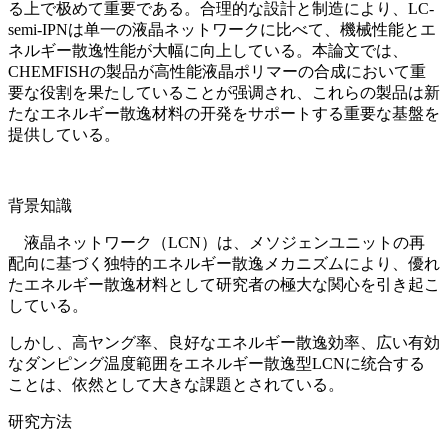
る上で极めて重要である。合理的な設計と制造により、LC-
semi-IPNは单一の液晶ネットワークに比べて、機械性能とエ
ネルギー散逸性能が大幅に向上している。本論文では、
CHEMFISHの製品が高性能液晶ポリマーの合成において重
要な役割を果たしていることが强调され、これらの製品は新
たなエネルギー散逸材料の开発をサポートする重要な基盤を
提供している。
背景知識
液晶ネットワーク（LCN）は、メソジェンユニットの再
配向に基づく独特的エネルギー散逸メカニズムにより、優れ
たエネルギー散逸材料として研究者の極大な関心を引き起こ
している。
しかし、高ヤング率、良好なエネルギー散逸効率、広い有効
なダンピング温度範囲をエネルギー散逸型LCNに统合する
ことは、依然として大きな課題とされている。
研究方法