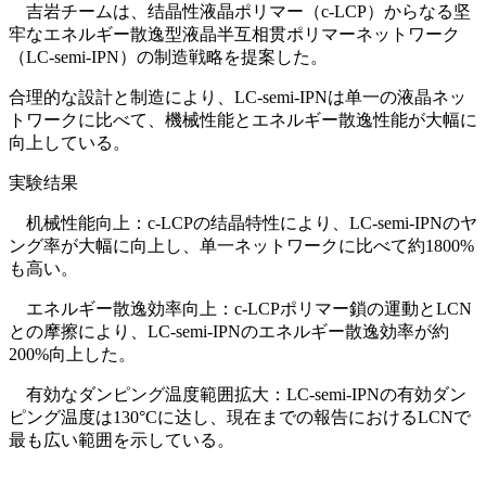
吉岩チームは、结晶性液晶ポリマー（c-LCP）からなる坚
牢なエネルギー散逸型液晶半互相贯ポリマーネットワーク
（LC-semi-IPN）の制造戦略を提案した。
合理的な設計と制造により、LC-semi-IPNは单一の液晶ネッ
トワークに比べて、機械性能とエネルギー散逸性能が大幅に
向上している。
実験结果
机械性能向上：c-LCPの结晶特性により、LC-semi-IPNのヤ
ング率が大幅に向上し、单一ネットワークに比べて約1800%
も高い。
エネルギー散逸効率向上：c-LCPポリマー鎖の運動とLCN
との摩擦により、LC-semi-IPNのエネルギー散逸効率が約
200%向上した。
有効なダンピング温度範囲拡大：LC-semi-IPNの有効ダン
ピング温度は130°Cに达し、現在までの報告におけるLCNで
最も広い範囲を示している。