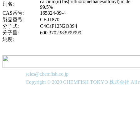
calcium(ii) bis(trifluoromethanesulfonyl)imide
別名:
99.5%
CAS番号:
165324-09-4
製品番号:
CF-I1870
分子式:
C4CaF12N2O8S4
分子量:
600.3702383999999
純度:
sales@chemfish.co.jp
Copyright © 2020 CHEMFISH TOKYO 株式会社 All righ