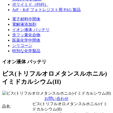
ポリイミド（PSPI）
ArF・KrF フォトレジスト用 PAG 製品
電子材料中間体
電解液添加剤
イオン液体 バッテリ
含フッ素化合物
医薬化学中間体
シリコーン
特別な化学製品
イオン液体 バッテリ
ビス(トリフルオロメタンスルホニル)
イミドカルシウム(II)
お問い合わせ
ビス(トリフルオロメタンスルホニル)イミ
品名:
ドカルシウム(II)