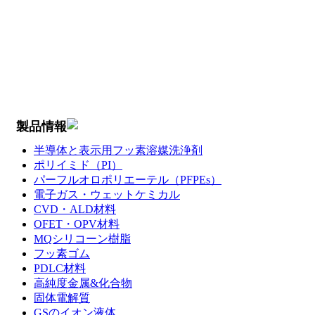
製品情報
半導体と表示用フッ素溶媒洗浄剤
ポリイミド（PI）
パーフルオロポリエーテル（PFPEs）
電子ガス・ウェットケミカル
CVD・ALD材料
OFET・OPV材料
MQシリコーン樹脂
フッ素ゴム
PDLC材料
高純度金属&化合物
固体電解質
GSのイオン液体