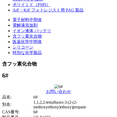
ポリイミド（PSPI）
ArF・KrF フォトレジスト用 PAG 製品
電子材料中間体
電解液添加剤
イオン液体 バッテリ
含フッ素化合物
医薬化学中間体
シリコーン
特別な化学製品
含フッ素化合物
6#
お問い合わせ
品名:
6#
1,1,2,2-tetrafluoro-3-(2-(2-
別名:
methoxyethoxy)ethoxy)propane
CAS番号:
6#