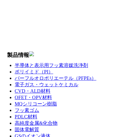
製品情報
半導体と表示用フッ素溶媒洗浄剤
ポリイミド（PI）
パーフルオロポリエーテル（PFPEs）
電子ガス・ウェットケミカル
CVD・ALD材料
OFET・OPV材料
MQシリコーン樹脂
フッ素ゴム
PDLC材料
高純度金属&化合物
固体電解質
GSのイオン液体