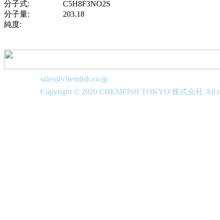
分子式:
C5H8F3NO2S
分子量:
203.18
純度:
sales@chemfish.co.jp
Copyright © 2020 CHEMFISH TOKYO 株式会社 All righ