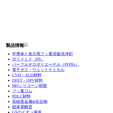
製品情報
半導体と表示用フッ素溶媒洗浄剤
ポリイミド（PI）
パーフルオロポリエーテル（PFPEs）
電子ガス・ウェットケミカル
CVD・ALD材料
OFET・OPV材料
MQシリコーン樹脂
フッ素ゴム
PDLC材料
高純度金属&化合物
固体電解質
GSのイオン液体