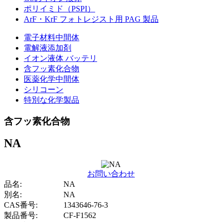
ポリイミド（PSPI）
ArF・KrF フォトレジスト用 PAG 製品
電子材料中間体
電解液添加剤
イオン液体 バッテリ
含フッ素化合物
医薬化学中間体
シリコーン
特別な化学製品
含フッ素化合物
NA
お問い合わせ
品名:
NA
別名:
NA
CAS番号:
1343646-76-3
製品番号:
CF-F1562