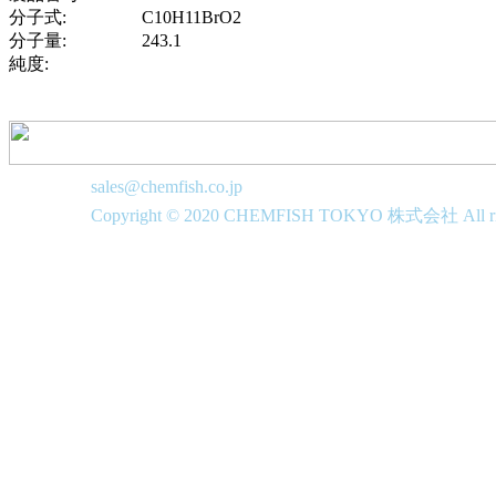
分子式:
C10H11BrO2
分子量:
243.1
純度:
sales@chemfish.co.jp
Copyright © 2020 CHEMFISH TOKYO 株式会社 All righ