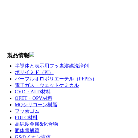
製品情報
半導体と表示用フッ素溶媒洗浄剤
ポリイミド（PI）
パーフルオロポリエーテル（PFPEs）
電子ガス・ウェットケミカル
CVD・ALD材料
OFET・OPV材料
MQシリコーン樹脂
フッ素ゴム
PDLC材料
高純度金属&化合物
固体電解質
GSのイオン液体