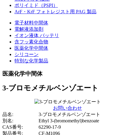
ポリイミド（PSPI）
ArF・KrF フォトレジスト用 PAG 製品
電子材料中間体
電解液添加剤
イオン液体 バッテリ
含フッ素化合物
医薬化学中間体
シリコーン
特別な化学製品
医薬化学中間体
3-ブロモメチルベンゾエート
お問い合わせ
品名:
3-ブロモメチルベンゾエート
別名:
Ethyl 3-(bromomethyl)benzoate
CAS番号:
62290-17-9
製品番号:
CF-M1096