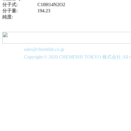
分子式:
C10H14N2O2
分子量:
194.23
純度:
sales@chemfish.co.jp
Copyright © 2020 CHEMFISH TOKYO 株式会社 All righ