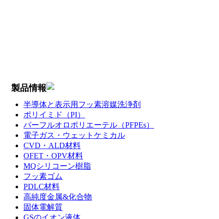
製品情報
半導体と表示用フッ素溶媒洗浄剤
ポリイミド（PI）
パーフルオロポリエーテル（PFPEs）
電子ガス・ウェットケミカル
CVD・ALD材料
OFET・OPV材料
MQシリコーン樹脂
フッ素ゴム
PDLC材料
高純度金属&化合物
固体電解質
GSのイオン液体