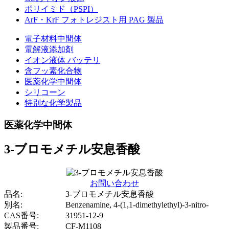
ポリイミド（PSPI）
ArF・KrF フォトレジスト用 PAG 製品
電子材料中間体
電解液添加剤
イオン液体 バッテリ
含フッ素化合物
医薬化学中間体
シリコーン
特別な化学製品
医薬化学中間体
3-ブロモメチル安息香酸
お問い合わせ
品名:
3-ブロモメチル安息香酸
別名:
Benzenamine, 4-(1,1-dimethylethyl)-3-nitro-
CAS番号:
31951-12-9
製品番号:
CF-M1108