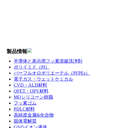
製品情報
半導体と表示用フッ素溶媒洗浄剤
ポリイミド（PI）
パーフルオロポリエーテル（PFPEs）
電子ガス・ウェットケミカル
CVD・ALD材料
OFET・OPV材料
MQシリコーン樹脂
フッ素ゴム
PDLC材料
高純度金属&化合物
固体電解質
GSのイオン液体