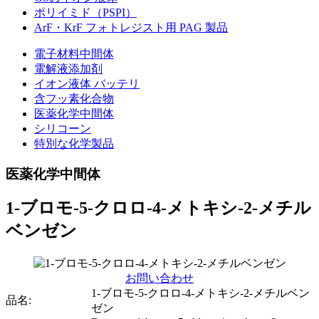
ポリイミド（PSPI）
ArF・KrF フォトレジスト用 PAG 製品
電子材料中間体
電解液添加剤
イオン液体 バッテリ
含フッ素化合物
医薬化学中間体
シリコーン
特別な化学製品
医薬化学中間体
1-ブロモ-5-クロロ-4-メトキシ-2-メチル
ベンゼン
お問い合わせ
1-ブロモ-5-クロロ-4-メトキシ-2-メチルベン
品名:
ゼン