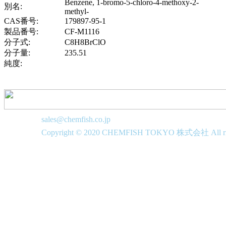
Benzene, 1-​bromo-​5-​chloro-​4-​methoxy-​2-​
別名:
methyl-
CAS番号:
179897-95-1
製品番号:
CF-M1116
分子式:
C8H8BrClO
分子量:
235.51
純度:
sales@chemfish.co.jp
Copyright © 2020 CHEMFISH TOKYO 株式会社 All righ