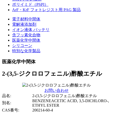
ポリイミド（PSPI）
ArF・KrF フォトレジスト用 PAG 製品
電子材料中間体
電解液添加剤
イオン液体 バッテリ
含フッ素化合物
医薬化学中間体
シリコーン
特別な化学製品
医薬化学中間体
2-(3,5-ジクロロフェニル)酢酸エチル
お問い合わせ
品名:
2-(3,5-ジクロロフェニル)酢酸エチル
BENZENEACETIC ACID, 3,5-DICHLORO-,
別名:
ETHYL ESTER
CAS番号:
200214-60-4