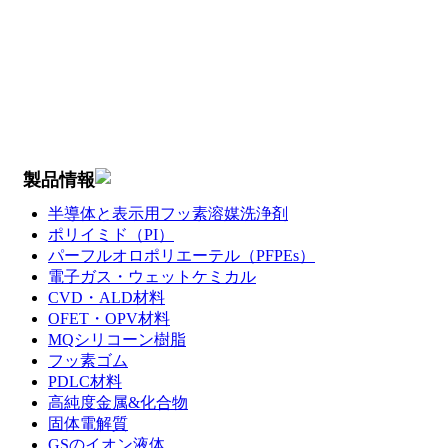
製品情報
半導体と表示用フッ素溶媒洗浄剤
ポリイミド（PI）
パーフルオロポリエーテル（PFPEs）
電子ガス・ウェットケミカル
CVD・ALD材料
OFET・OPV材料
MQシリコーン樹脂
フッ素ゴム
PDLC材料
高純度金属&化合物
固体電解質
GSのイオン液体