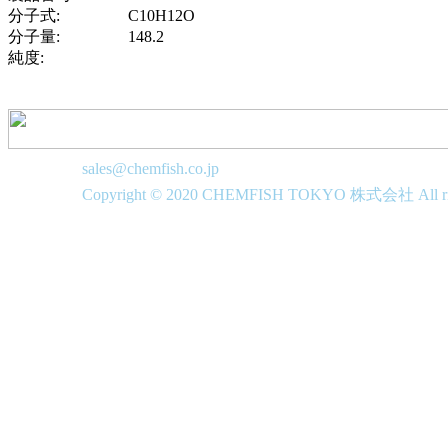
分子式:
C10H12O
分子量:
148.2
純度:
sales@chemfish.co.jp
Copyright © 2020 CHEMFISH TOKYO 株式会社 All righ