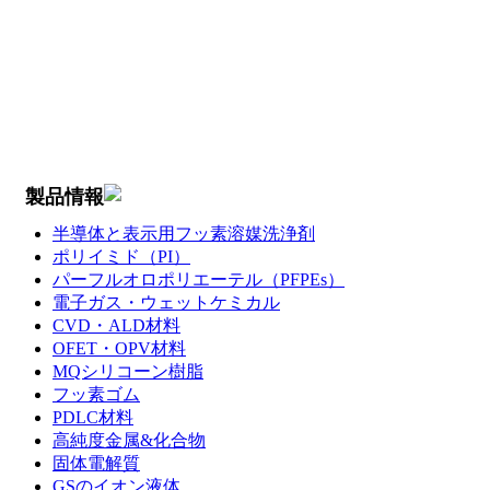
製品情報
半導体と表示用フッ素溶媒洗浄剤
ポリイミド（PI）
パーフルオロポリエーテル（PFPEs）
電子ガス・ウェットケミカル
CVD・ALD材料
OFET・OPV材料
MQシリコーン樹脂
フッ素ゴム
PDLC材料
高純度金属&化合物
固体電解質
GSのイオン液体