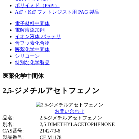
ポリイミド（PSPI）
ArF・KrF フォトレジスト用 PAG 製品
電子材料中間体
電解液添加剤
イオン液体 バッテリ
含フッ素化合物
医薬化学中間体
シリコーン
特別な化学製品
医薬化学中間体
2,5-ジメチルアセトフェノン
お問い合わせ
品名:
2,5-ジメチルアセトフェノン
別名:
2,5-DIMETHYLACETOPHENONE
CAS番号:
2142-73-6
製品番号:
CF-M1178