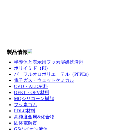
製品情報
半導体と表示用フッ素溶媒洗浄剤
ポリイミド（PI）
パーフルオロポリエーテル（PFPEs）
電子ガス・ウェットケミカル
CVD・ALD材料
OFET・OPV材料
MQシリコーン樹脂
フッ素ゴム
PDLC材料
高純度金属&化合物
固体電解質
GSのイオン液体