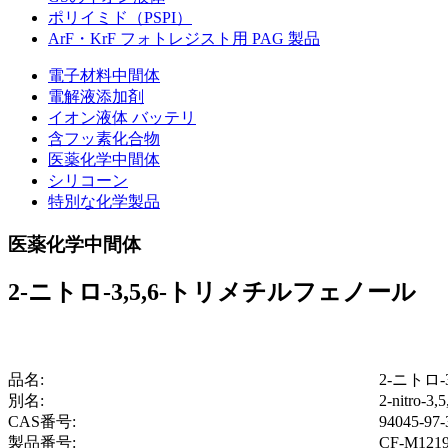
ポリイミド（PSPI）
ArF・KrF フォトレジスト用 PAG 製品
電子材料中間体
電解液添加剤
イオン液体 バッテリ
含フッ素化合物
医薬化学中間体
シリコーン
特別な化学製品
医薬化学中間体
2-ニトロ-3,5,6-トリメチルフェノール
品名:
2-ニトロ
別名:
2-nitro-3,
CAS番号:
94045-97-
製品番号:
CF-M121