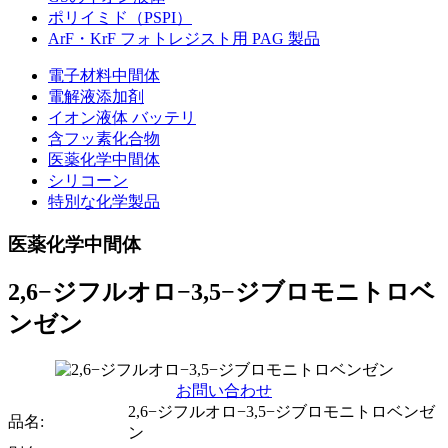
ポリイミド（PSPI）
ArF・KrF フォトレジスト用 PAG 製品
電子材料中間体
電解液添加剤
イオン液体 バッテリ
含フッ素化合物
医薬化学中間体
シリコーン
特別な化学製品
医薬化学中間体
2,6−ジフルオロ−3,5−ジブロモニトロベ
ンゼン
お問い合わせ
2,6−ジフルオロ−3,5−ジブロモニトロベンゼ
品名:
ン