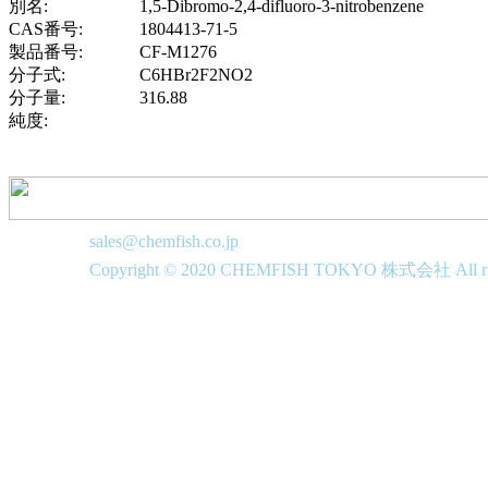
別名:
1,5-Dibromo-2,4-difluoro-3-nitrobenzene
CAS番号:
1804413-71-5
製品番号:
CF-M1276
分子式:
C6HBr2F2NO2
分子量:
316.88
純度:
sales@chemfish.co.jp
Copyright © 2020 CHEMFISH TOKYO 株式会社 All righ