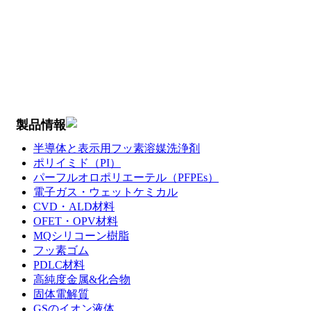
製品情報
半導体と表示用フッ素溶媒洗浄剤
ポリイミド（PI）
パーフルオロポリエーテル（PFPEs）
電子ガス・ウェットケミカル
CVD・ALD材料
OFET・OPV材料
MQシリコーン樹脂
フッ素ゴム
PDLC材料
高純度金属&化合物
固体電解質
GSのイオン液体