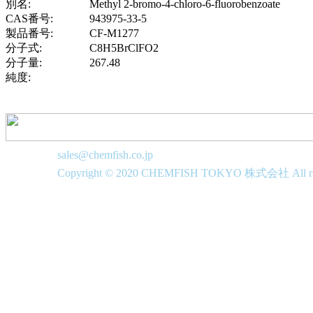
別名:
Methyl 2-bromo-4-chloro-6-fluorobenzoate
CAS番号:
943975-33-5
製品番号:
CF-M1277
分子式:
C8H5BrClFO2
分子量:
267.48
純度:
sales@chemfish.co.jp
Copyright © 2020 CHEMFISH TOKYO 株式会社 All righ