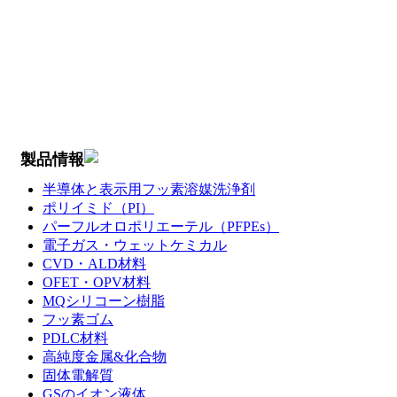
製品情報
半導体と表示用フッ素溶媒洗浄剤
ポリイミド（PI）
パーフルオロポリエーテル（PFPEs）
電子ガス・ウェットケミカル
CVD・ALD材料
OFET・OPV材料
MQシリコーン樹脂
フッ素ゴム
PDLC材料
高純度金属&化合物
固体電解質
GSのイオン液体