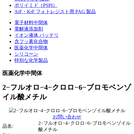
ポリイミド（PSPI）
ArF・KrF フォトレジスト用 PAG 製品
電子材料中間体
電解液添加剤
イオン液体 バッテリ
含フッ素化合物
医薬化学中間体
シリコーン
特別な化学製品
医薬化学中間体
2−フルオロ−4−クロロ−6−ブロモベンゾ
イル酸メチル
お問い合わせ
2−フルオロ−4−クロロ−6−ブロモベンゾイル
品名:
酸メチル