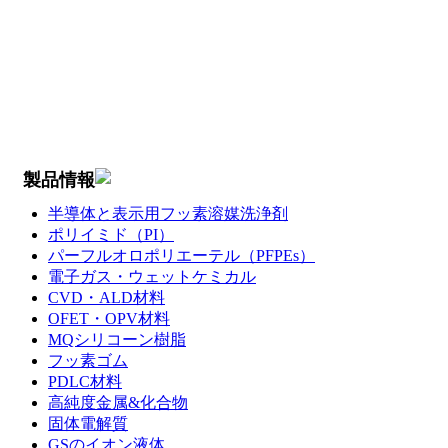
製品情報
半導体と表示用フッ素溶媒洗浄剤
ポリイミド（PI）
パーフルオロポリエーテル（PFPEs）
電子ガス・ウェットケミカル
CVD・ALD材料
OFET・OPV材料
MQシリコーン樹脂
フッ素ゴム
PDLC材料
高純度金属&化合物
固体電解質
GSのイオン液体