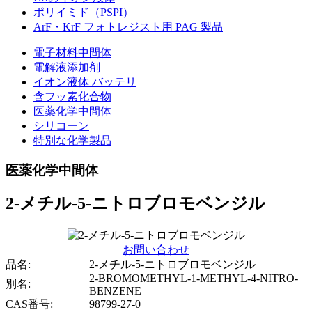
ポリイミド（PSPI）
ArF・KrF フォトレジスト用 PAG 製品
電子材料中間体
電解液添加剤
イオン液体 バッテリ
含フッ素化合物
医薬化学中間体
シリコーン
特別な化学製品
医薬化学中間体
2-メチル-5-ニトロブロモベンジル
お問い合わせ
品名:
2-メチル-5-ニトロブロモベンジル
2-BROMOMETHYL-1-METHYL-4-NITRO-
別名:
BENZENE
CAS番号:
98799-27-0