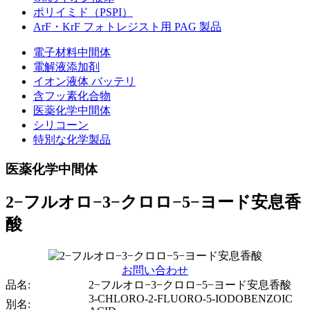
ポリイミド（PSPI）
ArF・KrF フォトレジスト用 PAG 製品
電子材料中間体
電解液添加剤
イオン液体 バッテリ
含フッ素化合物
医薬化学中間体
シリコーン
特別な化学製品
医薬化学中間体
2−フルオロ−3−クロロ−5−ヨード安息香
酸
お問い合わせ
品名:
2−フルオロ−3−クロロ−5−ヨード安息香酸
3-CHLORO-2-FLUORO-5-IODOBENZOIC
別名: