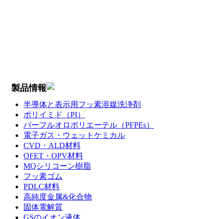
製品情報
半導体と表示用フッ素溶媒洗浄剤
ポリイミド（PI）
パーフルオロポリエーテル（PFPEs）
電子ガス・ウェットケミカル
CVD・ALD材料
OFET・OPV材料
MQシリコーン樹脂
フッ素ゴム
PDLC材料
高純度金属&化合物
固体電解質
GSのイオン液体