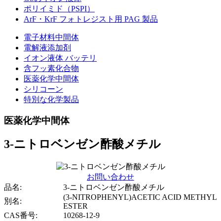
ポリイミド（PSPI）
ArF・KrF フォトレジスト用 PAG 製品
電子材料中間体
電解液添加剤
イオン液体 バッテリ
含フッ素化合物
医薬化学中間体
シリコーン
特別な化学製品
医薬化学中間体
3-ニトロベンゼン酢酸メチル
お問い合わせ
品名:
3-ニトロベンゼン酢酸メチル
(3-NITROPHENYL)ACETIC ACID METHYL
別名:
ESTER
CAS番号:
10268-12-9