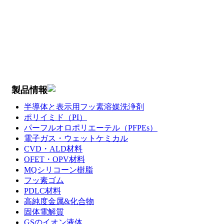
製品情報
半導体と表示用フッ素溶媒洗浄剤
ポリイミド（PI）
パーフルオロポリエーテル（PFPEs）
電子ガス・ウェットケミカル
CVD・ALD材料
OFET・OPV材料
MQシリコーン樹脂
フッ素ゴム
PDLC材料
高純度金属&化合物
固体電解質
GSのイオン液体