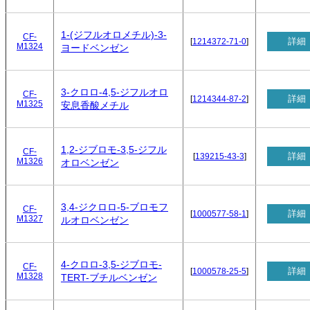
1-(ジフルオロメチル)-3-
CF-
詳細
[
1214372-71-0
]
M1324
ヨードベンゼン
3-クロロ-4,5-ジフルオロ
CF-
詳細
[
1214344-87-2
]
M1325
安息香酸メチル
1,2-ジブロモ-3,5-ジフル
CF-
詳細
[
139215-43-3
]
M1326
オロベンゼン
3,4-ジクロロ-5-ブロモフ
CF-
詳細
[
1000577-58-1
]
M1327
ルオロベンゼン
4-クロロ-3,5-ジブロモ-
CF-
詳細
[
1000578-25-5
]
M1328
TERT-ブチルベンゼン