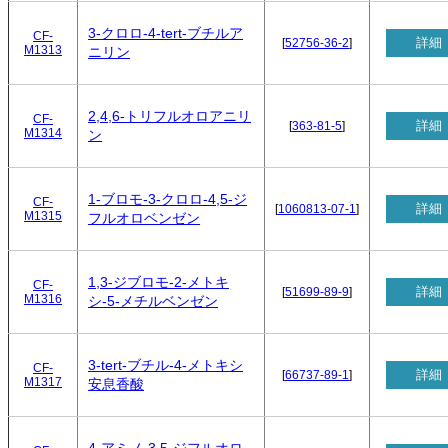
3-クロロ-4-tert-ブチルア
CF-
詳細
[
52756-36-2
]
M1313
ニリン
2,4,6-トリフルオロアニリ
CF-
詳細
[
363-81-5
]
M1314
ン
1-ブロモ-3-クロロ-4,5-ジ
CF-
詳細
[
1060813-07-1
]
M1315
フルオロベンゼン
1,3-ジブロモ-2-メトキ
CF-
詳細
[
51699-89-9
]
M1316
シ-5-メチルベンゼン
3-tert-ブチル-4-メトキシ
CF-
詳細
[
66737-89-1
]
M1317
安息香酸