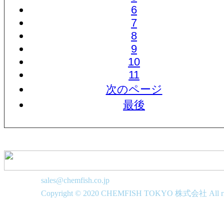
6
7
8
9
10
11
次のページ
最後
sales@chemfish.co.jp
Copyright © 2020 CHEMFISH TOKYO 株式会社 All righ