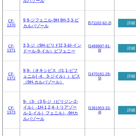
ルバゾール
9,9-ジフェニル-9H,9H-3,3-ビ
CF-
詳細
[
571102-62-2
]
1370
カルバゾール
3,3-ジ（9H-ピリド[2,3-b]-イン
CF-
[
1469997-91-
詳細
1371
8
]
ドール-9-イル）ビフェニー
9,9-（オキシビス（[1,1-ビフ
CF-
[
1470161-29-
詳細
ェニル] -4、3-ジイル））ビス
1372
5
]
（9H-カルバゾール）
9-（3-（3,5-ジ（ピリジン-2-
イル）-1H-1,2,4-トリアゾー
CF-
[
1361953-33-
詳細
1373
4
]
ル-1-イル）フェニル）-9Hカ
ルバゾール