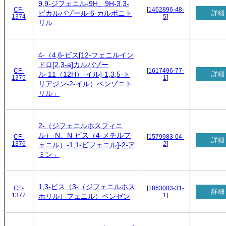
9,9-ジフェニル-9H、9H-3,3-
CF-
[
1462896-48-
詳細
ビカルバゾール-6-カルボニト
1374
5
]
リル
4-（4,6-ビス[12-フェニルイン
ドロ[2,3-a]カルバゾー
CF-
[
1617496-77-
詳細
ル-11（12H）-イル]-1,3,5-ト
1375
1
]
リアジン-2-イル）ベンゾニト
リル」
2-（ジフェニルホスフィニ
ル）-N、N-ビス（4-メチルフ
CF-
[
1579983-04-
詳細
1376
2
]
ェニル）-1,1-ビフェニル]-2-ア
ミン」
1,3-ビス（3-（ジフェニルホス
CF-
[
1863083-31-
詳細
1377
1
]
ホリル）フェニル）ベンゼン