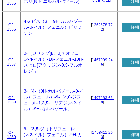
詳細
ポリ(N-ビニルカルバゾール)
[
25067-59-8
]
1365
4,6-ビス（3-（9H-カルバゾー
CF-
[
1262678-77-
詳細
ル-9-イル）フェニル）ピリミ
1366
2
]
ジン
3-（ジベンゾ[b、d]チオフェ
ン-4-イル）-10-フェニル-10H-
CF-
[
1467099-24-
詳細
1367
6
]
スピロ[アクリジン-9,9-フルオ
レン]」
3-（4-（9H-カルバゾール-9-イ
ル）フェニル）-9-（4,6-ジフ
CF-
[
1407183-68-
詳細
1368
9
]
ェニル-1,3,5-トリアジン-2-イ
ル）-9H-カルバゾール」
9-（3,5-ジ（トリフェニレ
CF-
[
1498411-20-
詳細
ン-2-イル）フェニル）-9H-カ
1369
3
]