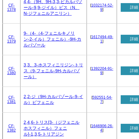
4,4-（9H、9H-3,3-ビカルバゾ
CF-
[
1032174-52-
詳細
ール-9,9-ジイル）ビス（N、
1378
9
]
N-ジフェニルアニリン）
9-（4-（4-フェニルキノリ
CF-
[
1617494-49-
詳細
ン-2-イル）フェニル）-9H-カ
1379
1
]
ルバゾール
3,3、3-ホスフィニリジン-トリ
CF-
[
1392204-91-
詳細
ス（9-フェニル-9H-カルバゾ
1380
9
]
ール）
2,2-ジ（9H-カルバゾール-9-イ
CF-
[
592551-54-
詳細
1381
7
]
ル）ビフェニル
2,4,6-トリス[3-（ジフェニル
CF-
[
1646906-26-
詳細
ホスフィニル）フェニ
1382
4
]
ル]-1,3,5-トリアジン