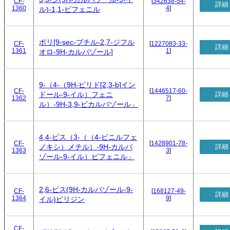
CF-
[
342638-54-
詳細
1360
4
]
ル)-1,1-ビフェニル
ポリ[9-sec-ブチル-2,7-ジフル
CF-
[
1227083-33-
詳細
1361
1
]
オロ-9H-カルバゾール]
9-（4-（9H-ピリド[2,3-b]イン
CF-
[
1446517-60-
詳細
ドール-9-イル）フェニ
1362
7
]
ル）-9H-3,9-ビカルバゾール」
4,4-ビス（3-（（4-ビニルフェ
CF-
[
1428901-78-
詳細
ノキシ）メチル）-9H-カルバ
1363
3
]
ゾール-9-イル）ビフェニル」
2,6-ビス(9H-カルバゾール-9-
CF-
[
168127-49-
詳細
1364
9
]
イル)ピリジン
CF-