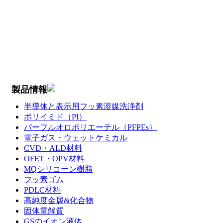
製品情報
半導体と表示用フッ素溶媒洗浄剤
ポリイミド（PI）
パーフルオロポリエーテル（PFPEs）
電子ガス・ウェットケミカル
CVD・ALD材料
OFET・OPV材料
MQシリコーン樹脂
フッ素ゴム
PDLC材料
高純度金属&化合物
固体電解質
GSのイオン液体