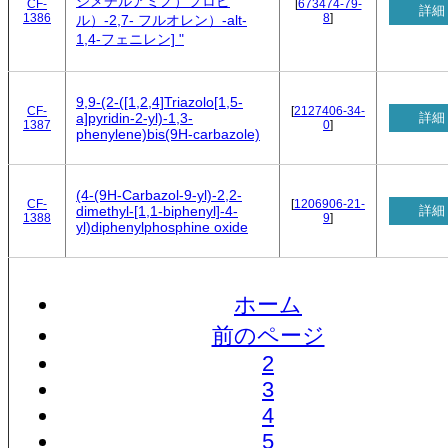
ジメチルアミノ）プロピ
CF-
[
673474-79-
詳細
1386
8
]
ル）-2,7- フルオレン）-alt-
1,4-フェニレン] "
9,9-(2-([1,2,4]Triazolo[1,5-
CF-
[
2127406-34-
詳細
a]pyridin-2-yl)-1,3-
1387
0
]
phenylene)bis(9H-carbazole)
(4-(9H-Carbazol-9-yl)-2,2-
CF-
[
1206906-21-
詳細
dimethyl-[1,1-biphenyl]-4-
1388
9
]
yl)diphenylphosphine oxide
ホーム
前のページ
2
3
4
5