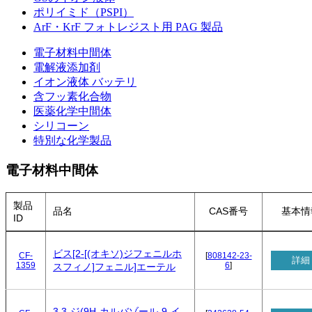
ポリイミド（PSPI）
ArF・KrF フォトレジスト用 PAG 製品
電子材料中間体
電解液添加剤
イオン液体 バッテリ
含フッ素化合物
医薬化学中間体
シリコーン
特別な化学製品
電子材料中間体
製品
品名
CAS番号
基本情
ID
ビス[2-[(オキソ)ジフェニルホ
CF-
[
808142-23-
詳細
1359
6
]
スフィノ]フェニル]エーテル
3,3-ジ(9H-カルバゾール-9-イ