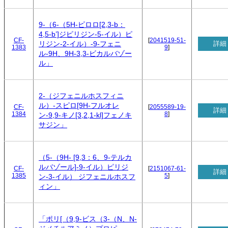
9-（6-（5H-ピロロ[2,3-b：
4,5-b’]ジピリジン-5-イル）ピ
CF-
[
2041519-51-
詳細
リジン-2-イル）-9-フェニ
1383
9
]
ル-9H、9H-3,3-ビカルバゾー
ル」
2-（ジフェニルホスフィニ
ル）-スピロ[9H-フルオレ
CF-
[
2055589-19-
詳細
1384
8
]
ン-9,9-キノ[3,2,1-kl]フェノキ
サジン」
（5-（9H- [9,3：6、9-テルカ
ルバゾール]-9-イル）ピリジ
CF-
[
2151067-61-
詳細
1385
5
]
ン-3-イル） ジフェニルホスフ
ィン」
「ポリ[（9,9-ビス（3-（N、N-