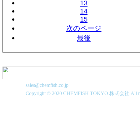
13
14
15
次のページ
最後
sales@chemfish.co.jp
Copyright © 2020 CHEMFISH TOKYO 株式会社 All righ