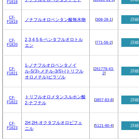
F1818
CF-
詳細
ノナフルオロペンタン酸無水物
[
308-28-1
]
F1819
2,3,4,5,6-ペンタフルオロトル
CF-
詳細
[
771-56-2
]
F1820
エン
1-ノナフルオロペンタノイ
CF-
[
261778-43-
詳細
ル-5(3)-メチル-3(5)-(トリフル
F1821
2
]
オロメチル)ピラゾル
トリフルオロメタンスルホン酸
CF-
詳細
[
3857-83-8
]
F1822
2-ナフチル
2H,2H-オクタフルオロビフェ
CF-
詳細
[
5121-90-4
]
F1823
ニル