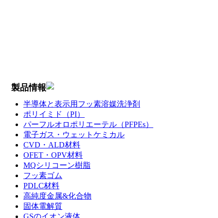
製品情報
半導体と表示用フッ素溶媒洗浄剤
ポリイミド（PI）
パーフルオロポリエーテル（PFPEs）
電子ガス・ウェットケミカル
CVD・ALD材料
OFET・OPV材料
MQシリコーン樹脂
フッ素ゴム
PDLC材料
高純度金属&化合物
固体電解質
GSのイオン液体