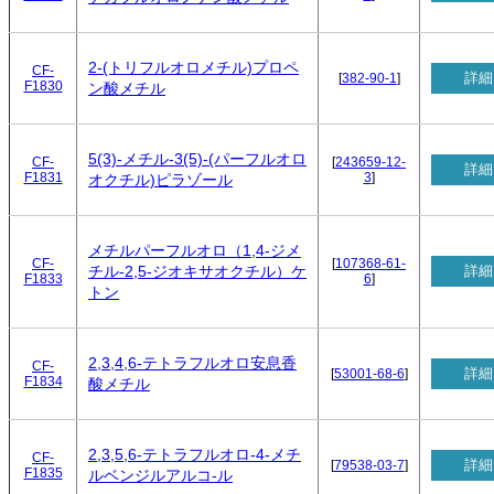
2-(トリフルオロメチル)プロペ
CF-
詳細
[
382-90-1
]
F1830
ン酸メチル
5(3)-メチル-3(5)-(パーフルオロ
CF-
[
243659-12-
詳細
F1831
3
]
オクチル)ピラゾール
メチルパーフルオロ（1,4-ジメ
CF-
[
107368-61-
詳細
チル-2,5-ジオキサオクチル）ケ
F1833
6
]
トン
2,3,4,6-テトラフルオロ安息香
CF-
詳細
[
53001-68-6
]
F1834
酸メチル
2,3,5,6-テトラフルオロ-4-メチ
CF-
詳細
[
79538-03-7
]
F1835
ルベンジルアルコ-ル