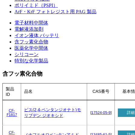
ポリイミド（PSPI）
ArF・KrF フォトレジスト用 PAG 製品
電子材料中間体
電解液添加剤
イオン液体 バッテリ
含フッ素化合物
医薬化学中間体
シリコーン
特別な化学製品
含フッ素化合物
製品
品名
CAS番号
基本情
ID
ビス(2,4-ペンタンジオナト)モ
CF-
詳細
[
17524-05-9
]
F1817
リブデン ジオキシド
CF-
詳細
ノナフルオロペンタンアミド
[
13485-61-5
]