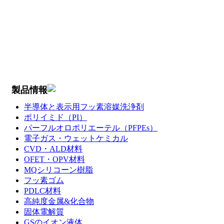
製品情報
半導体と表示用フッ素溶媒洗浄剤
ポリイミド（PI）
パーフルオロポリエーテル（PFPEs）
電子ガス・ウェットケミカル
CVD・ALD材料
OFET・OPV材料
MQシリコーン樹脂
フッ素ゴム
PDLC材料
高純度金属&化合物
固体電解質
GSのイオン液体