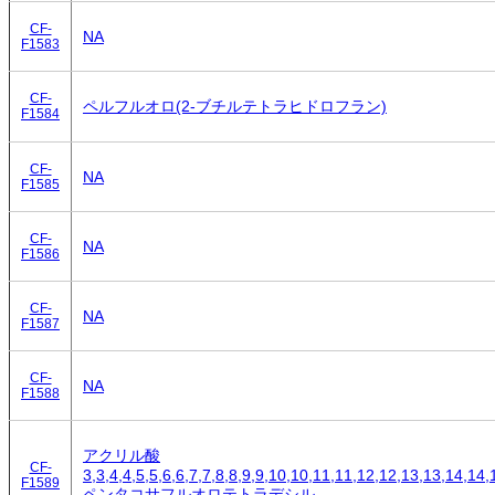
CF-
NA
F1583
CF-
ペルフルオロ(2-ブチルテトラヒドロフラン)
F1584
CF-
NA
F1585
CF-
NA
F1586
CF-
NA
F1587
CF-
NA
F1588
アクリル酸
CF-
3,3,4,4,5,5,6,6,7,7,8,8,9,9,10,10,11,11,12,12,13,13,14,14,
F1589
ペンタコサフルオロテトラデシル