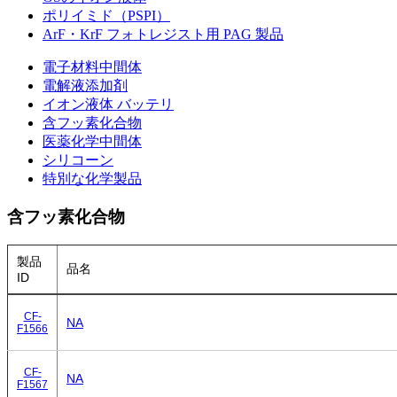
ポリイミド（PSPI）
ArF・KrF フォトレジスト用 PAG 製品
電子材料中間体
電解液添加剤
イオン液体 バッテリ
含フッ素化合物
医薬化学中間体
シリコーン
特別な化学製品
含フッ素化合物
製品
品名
ID
CF-
NA
F1566
CF-
NA
F1567